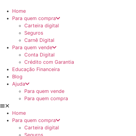
Ir
para
Home
o
Para quem compra
conteúdo
Carteira digital
Seguros
Carnê Digital
Para quem vende
Conta Digital
Crédito com Garantia
Educação Financeira
Blog
Ajuda
Para quem vende
Para quem compra
Home
Para quem compra
Carteira digital
Seguros