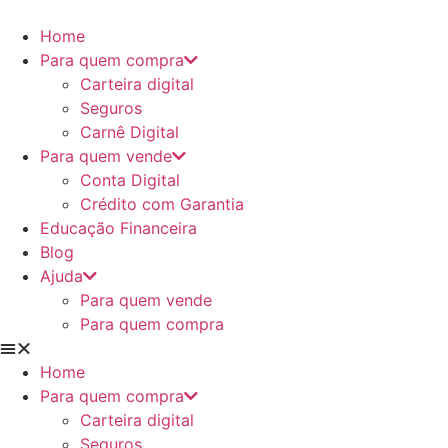
Ir
para
Home
o
Para quem compra
conteúdo
Carteira digital
Seguros
Carnê Digital
Para quem vende
Conta Digital
Crédito com Garantia
Educação Financeira
Blog
Ajuda
Para quem vende
Para quem compra
Home
Para quem compra
Carteira digital
Seguros