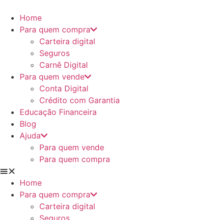
Ir
para
Home
o
Para quem compra
conteúdo
Carteira digital
Seguros
Carnê Digital
Para quem vende
Conta Digital
Crédito com Garantia
Educação Financeira
Blog
Ajuda
Para quem vende
Para quem compra
Home
Para quem compra
Carteira digital
Seguros