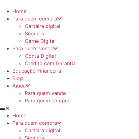
Ir
para
Home
o
Para quem compra
conteúdo
Carteira digital
Seguros
Carnê Digital
Para quem vende
Conta Digital
Crédito com Garantia
Educação Financeira
Blog
Ajuda
Para quem vende
Para quem compra
Home
Para quem compra
Carteira digital
Seguros