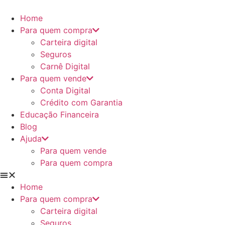
Ir
para
Home
o
Para quem compra
conteúdo
Carteira digital
Seguros
Carnê Digital
Para quem vende
Conta Digital
Crédito com Garantia
Educação Financeira
Blog
Ajuda
Para quem vende
Para quem compra
Home
Para quem compra
Carteira digital
Seguros