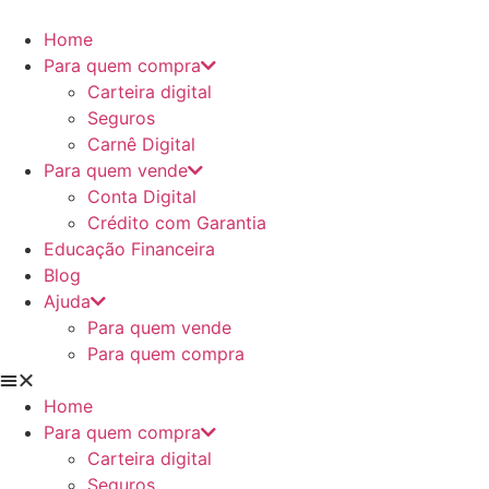
Ir
para
Home
o
Para quem compra
conteúdo
Carteira digital
Seguros
Carnê Digital
Para quem vende
Conta Digital
Crédito com Garantia
Educação Financeira
Blog
Ajuda
Para quem vende
Para quem compra
Home
Para quem compra
Carteira digital
Seguros