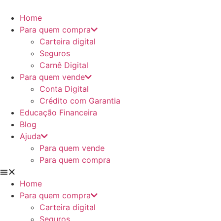
Ir
para
Home
o
Para quem compra
conteúdo
Carteira digital
Seguros
Carnê Digital
Para quem vende
Conta Digital
Crédito com Garantia
Educação Financeira
Blog
Ajuda
Para quem vende
Para quem compra
Home
Para quem compra
Carteira digital
Seguros