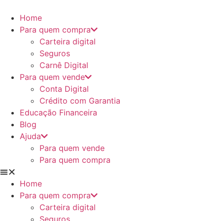
Ir
para
Home
o
Para quem compra
conteúdo
Carteira digital
Seguros
Carnê Digital
Para quem vende
Conta Digital
Crédito com Garantia
Educação Financeira
Blog
Ajuda
Para quem vende
Para quem compra
Home
Para quem compra
Carteira digital
Seguros