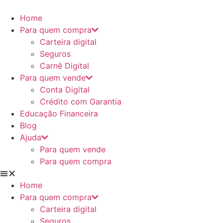
Ir
para
Home
o
Para quem compra
conteúdo
Carteira digital
Seguros
Carnê Digital
Para quem vende
Conta Digital
Crédito com Garantia
Educação Financeira
Blog
Ajuda
Para quem vende
Para quem compra
Home
Para quem compra
Carteira digital
Seguros