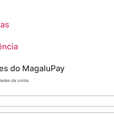
cas
ência
des do MagaluPay
dades da conta.