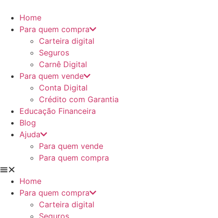
Ir
para
Home
o
Para quem compra
conteúdo
Carteira digital
Seguros
Carnê Digital
Para quem vende
Conta Digital
Crédito com Garantia
Educação Financeira
Blog
Ajuda
Para quem vende
Para quem compra
Home
Para quem compra
Carteira digital
Seguros