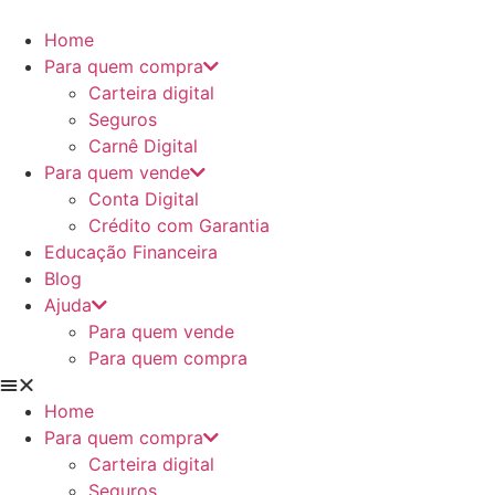
Ir
para
Home
o
Para quem compra
conteúdo
Carteira digital
Seguros
Carnê Digital
Para quem vende
Conta Digital
Crédito com Garantia
Educação Financeira
Blog
Ajuda
Para quem vende
Para quem compra
Home
Para quem compra
Carteira digital
Seguros