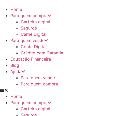
Ir
para
Home
o
Para quem compra
conteúdo
Carteira digital
Seguros
Carnê Digital
Para quem vende
Conta Digital
Crédito com Garantia
Educação Financeira
Blog
Ajuda
Para quem vende
Para quem compra
Home
Para quem compra
Carteira digital
Seguros