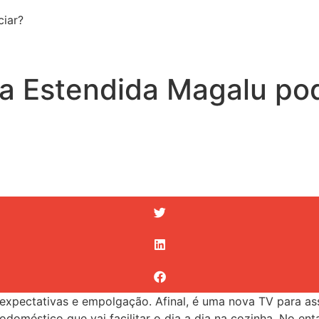
ciar?
a Estendida Magalu pod
ctativas e empolgação. Afinal, é uma nova TV para assist
doméstico que vai facilitar o dia a dia na cozinha. No en