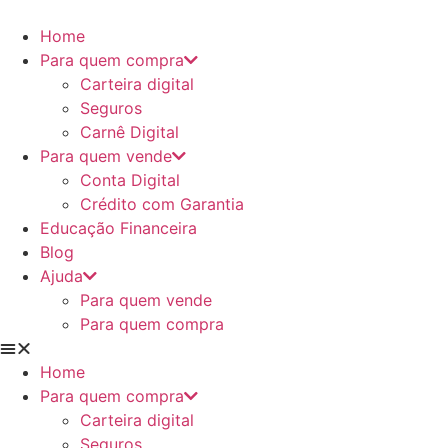
Ir
para
Home
o
Para quem compra
conteúdo
Carteira digital
Seguros
Carnê Digital
Para quem vende
Conta Digital
Crédito com Garantia
Educação Financeira
Blog
Ajuda
Para quem vende
Para quem compra
Home
Para quem compra
Carteira digital
Seguros