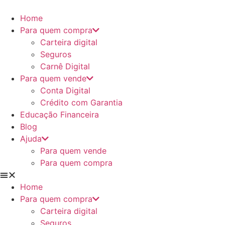
Ir
para
Home
o
Para quem compra
conteúdo
Carteira digital
Seguros
Carnê Digital
Para quem vende
Conta Digital
Crédito com Garantia
Educação Financeira
Blog
Ajuda
Para quem vende
Para quem compra
Home
Para quem compra
Carteira digital
Seguros