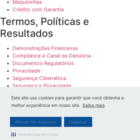
Maquininhas
Crédito com Garantia
Termos, Políticas e
Resultados
Demonstrações Financeiras
Compliance e Canal de Denúncia
Documentos Regulatórios
Privacidade
Segurança Cibernética
Segurança e Privacidade
Tarifas
Este site usa cookies para garantir que você obtenha a
Demonstrações Financeiras
melhor experiência em nosso site.
Saiba mais
Compliance e Canal de Denúncia
Documentos Regulatórios
Recusar não essenciais
Dispensar
Privacidade
Segurança Cibernética
Preferências de Cookie
Segurança e Privacidade