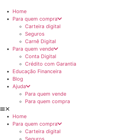
Ir
para
Home
o
Para quem compra
conteúdo
Carteira digital
Seguros
Carnê Digital
Para quem vende
Conta Digital
Crédito com Garantia
Educação Financeira
Blog
Ajuda
Para quem vende
Para quem compra
Home
Para quem compra
Carteira digital
Seguros