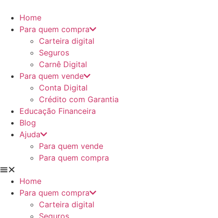
Ir
para
Home
o
Para quem compra
conteúdo
Carteira digital
Seguros
Carnê Digital
Para quem vende
Conta Digital
Crédito com Garantia
Educação Financeira
Blog
Ajuda
Para quem vende
Para quem compra
Home
Para quem compra
Carteira digital
Seguros