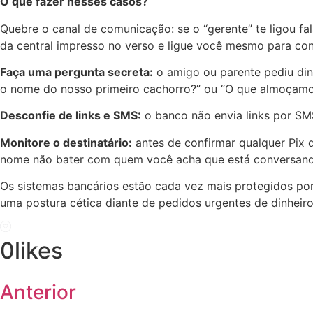
O que fazer nesses casos?
Quebre o canal de comunicação: se o “gerente” te ligou f
da central impresso no verso e ligue você mesmo para con
Faça uma pergunta secreta:
o amigo ou parente pediu din
o nome do nosso primeiro cachorro?” ou “O que almoçamos
Desconfie de links e SMS:
o banco não envia links por SM
Monitore o destinatário:
antes de confirmar qualquer Pix d
nome não bater com quem você acha que está conversand
Os sistemas bancários estão cada vez mais protegidos por
uma postura cética diante de pedidos urgentes de dinheiro
0
likes
Anterior