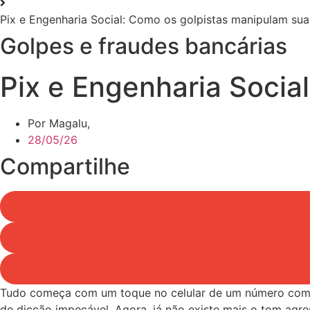
Pix e Engenharia Social: Como os golpistas manipulam su
Golpes e fraudes bancárias
Pix e Engenharia Socia
Por Magalu,
28/05/26
Compartilhe
Tudo começa com um toque no celular de um número com o 
de dicção impecável. Agora, já não existe mais o tom agr