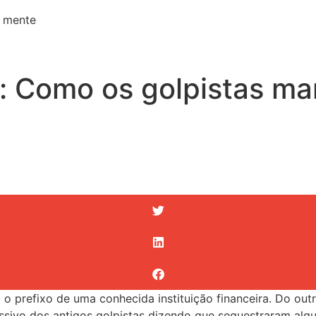
a mente
l: Como os golpistas m
prefixo de uma conhecida instituição financeira. Do outr
essivo dos antigos golpistas dizendo que sequestraram al